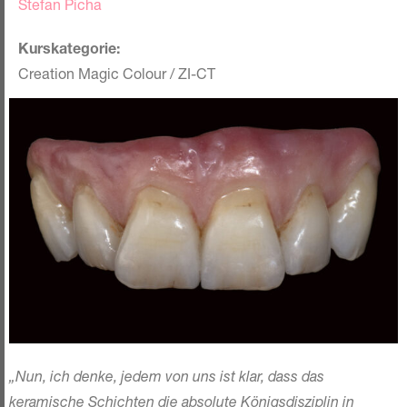
Stefan Picha
Kurskategorie:
Creation Magic Colour / ZI-CT
„Nun, ich denke, jedem von uns ist klar, dass das
keramische Schichten die absolute Königsdisziplin in