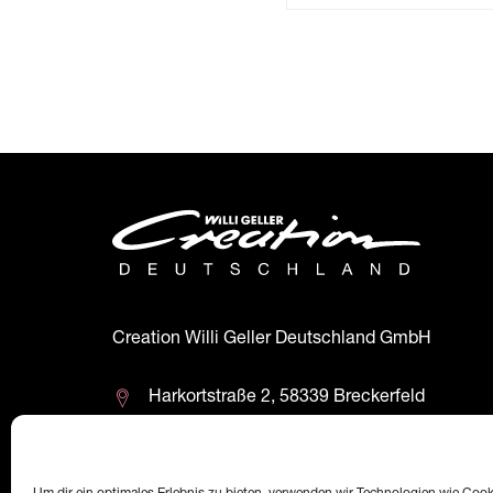
Creation Willi Geller Deutschland GmbH
Harkortstraße 2, 58339 Breckerfeld
+49 (0)2338 801 900
office@creation-willigeller.de