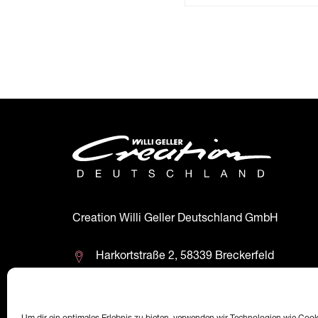
Creation Willi Geller Deutschland GmbH
Harkortstraße 2, 58339 Breckerfeld
+49 (0)2338 801 900
office@creation-willigeller.de