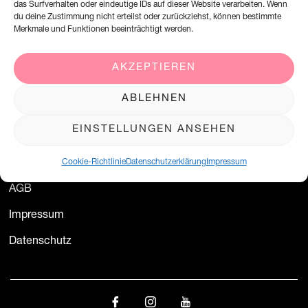
das Surfverhalten oder eindeutige IDs auf dieser Website verarbeiten. Wenn
+49 (0)2338 801 900
du deine Zustimmung nicht erteilst oder zurückziehst, können bestimmte
office@creation-willigeller.de
Merkmale und Funktionen beeinträchtigt werden.
AKZEPTIEREN
Kurse
ABLEHNEN
Kurse in Ihrem Labor
EINSTELLUNGEN ANSEHEN
Referenten
Kontakt
Cookie-Richtlinie
Datenschutzerklärung
Impressum
AGB
Impressum
Datenschutz