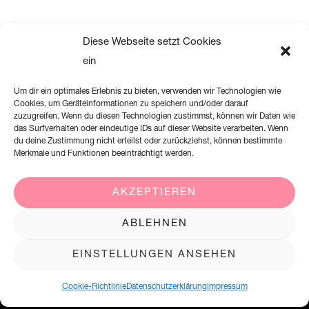
Diese Webseite setzt Cookies
ein
Um dir ein optimales Erlebnis zu bieten, verwenden wir Technologien wie
Cookies, um Geräteinformationen zu speichern und/oder darauf
zuzugreifen. Wenn du diesen Technologien zustimmst, können wir Daten wie
das Surfverhalten oder eindeutige IDs auf dieser Website verarbeiten. Wenn
du deine Zustimmung nicht erteilst oder zurückziehst, können bestimmte
Merkmale und Funktionen beeinträchtigt werden.
AKZEPTIEREN
Creation Willi Geller Deutschland GmbH
ABLEHNEN
Harkortstraße 2, 58339 Breckerfeld
EINSTELLUNGEN ANSEHEN
+49 (0)2338 801 900
office@creation-willigeller.de
Cookie-Richtlinie
Datenschutzerklärung
Impressum