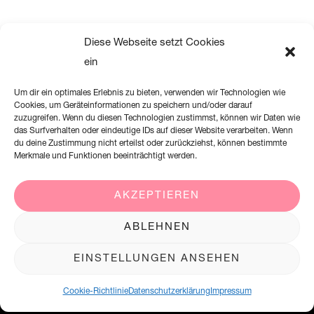
Diese Webseite setzt Cookies
ein
Um dir ein optimales Erlebnis zu bieten, verwenden wir Technologien wie
Cookies, um Geräteinformationen zu speichern und/oder darauf
zuzugreifen. Wenn du diesen Technologien zustimmst, können wir Daten wie
das Surfverhalten oder eindeutige IDs auf dieser Website verarbeiten. Wenn
du deine Zustimmung nicht erteilst oder zurückziehst, können bestimmte
Merkmale und Funktionen beeinträchtigt werden.
AKZEPTIEREN
Creation Willi Geller Deutschland GmbH
ABLEHNEN
Harkortstraße 2, 58339 Breckerfeld
EINSTELLUNGEN ANSEHEN
+49 (0)2338 801 900
office@creation-willigeller.de
Cookie-Richtlinie
Datenschutzerklärung
Impressum