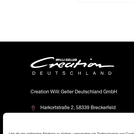
Creation Willi Geller Deutschland GmbH
Harkortstraße 2, 58339 Breckerfeld
+49 (0)2338 801 900
office@creation-willigeller.de