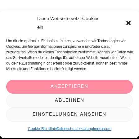
Diese Webseite setzt Cookies
ein
Um dir ein optimales Erlebnis zu bieten, verwenden wir Technologien wie
Cookies, um Geräteinformationen zu speichern und/oder darauf
zuzugreifen. Wenn du diesen Technologien zustimmst, können wir Daten wie
das Surfverhalten oder eindeutige IDs auf dieser Website verarbeiten. Wenn
du deine Zustimmung nicht erteilst oder zurückziehst, können bestimmte
Merkmale und Funktionen beeinträchtigt werden.
AKZEPTIEREN
Creation Willi Geller Deutschland GmbH
ABLEHNEN
Harkortstraße 2, 58339 Breckerfeld
EINSTELLUNGEN ANSEHEN
+49 (0)2338 801 900
office@creation-willigeller.de
Cookie-Richtlinie
Datenschutzerklärung
Impressum