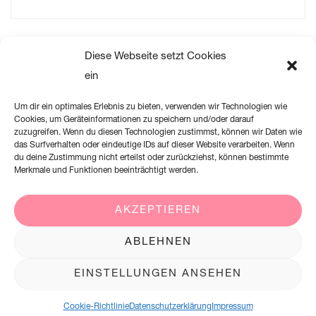
Diese Webseite setzt Cookies
ein
Um dir ein optimales Erlebnis zu bieten, verwenden wir Technologien wie
Cookies, um Geräteinformationen zu speichern und/oder darauf
zuzugreifen. Wenn du diesen Technologien zustimmst, können wir Daten wie
das Surfverhalten oder eindeutige IDs auf dieser Website verarbeiten. Wenn
du deine Zustimmung nicht erteilst oder zurückziehst, können bestimmte
Merkmale und Funktionen beeinträchtigt werden.
AKZEPTIEREN
Creation Willi Geller Deutschland GmbH
ABLEHNEN
Harkortstraße 2, 58339 Breckerfeld
EINSTELLUNGEN ANSEHEN
+49 (0)2338 801 900
Cookie-Richtlinie
Datenschutzerklärung
Impressum
office@creation-willigeller.de