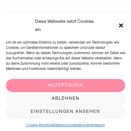
Diese Webseite setzt Cookies
ein
Um dir ein optimales Erlebnis zu bieten, verwenden wir Technologien wie
Cookies, um Geräteinformationen zu speichern und/oder darauf
zuzugreifen. Wenn du diesen Technologien zustimmst, können wir Daten wie
das Surfverhalten oder eindeutige IDs auf dieser Website verarbeiten. Wenn
du deine Zustimmung nicht erteilst oder zurückziehst, können bestimmte
Merkmale und Funktionen beeinträchtigt werden.
AKZEPTIEREN
Creation Willi Geller Deutschland GmbH
ABLEHNEN
Harkortstraße 2, 58339 Breckerfeld
EINSTELLUNGEN ANSEHEN
+49 (0)2338 801 900
office@creation-willigeller.de
Cookie-Richtlinie
Datenschutzerklärung
Impressum