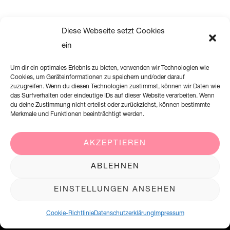
Diese Webseite setzt Cookies
ein
Um dir ein optimales Erlebnis zu bieten, verwenden wir Technologien wie
Cookies, um Geräteinformationen zu speichern und/oder darauf
zuzugreifen. Wenn du diesen Technologien zustimmst, können wir Daten wie
das Surfverhalten oder eindeutige IDs auf dieser Website verarbeiten. Wenn
du deine Zustimmung nicht erteilst oder zurückziehst, können bestimmte
Merkmale und Funktionen beeinträchtigt werden.
AKZEPTIEREN
Creation Willi Geller Deutschland GmbH
ABLEHNEN
Harkortstraße 2, 58339 Breckerfeld
EINSTELLUNGEN ANSEHEN
+49 (0)2338 801 900
office@creation-willigeller.de
Cookie-Richtlinie
Datenschutzerklärung
Impressum