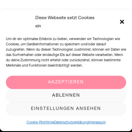
Diese Webseite setzt Cookies
ein
Um dir ein optimales Erlebnis zu bieten, verwenden wir Technologien wie
Cookies, um Geräteinformationen zu speichern und/oder darauf
zuzugreifen. Wenn du diesen Technologien zustimmst, können wir Daten wie
das Surfverhalten oder eindeutige IDs auf dieser Website verarbeiten. Wenn
du deine Zustimmung nicht erteilst oder zurückziehst, können bestimmte
Merkmale und Funktionen beeinträchtigt werden.
AKZEPTIEREN
Creation Willi Geller Deutschland GmbH
ABLEHNEN
Harkortstraße 2, 58339 Breckerfeld
EINSTELLUNGEN ANSEHEN
+49 (0)2338 801 900
office@creation-willigeller.de
Cookie-Richtlinie
Datenschutzerklärung
Impressum