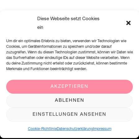
Diese Webseite setzt Cookies
ein
Um dir ein optimales Erlebnis zu bieten, verwenden wir Technologien wie
Cookies, um Geräteinformationen zu speichern und/oder darauf
zuzugreifen. Wenn du diesen Technologien zustimmst, können wir Daten wie
das Surfverhalten oder eindeutige IDs auf dieser Website verarbeiten. Wenn
du deine Zustimmung nicht erteilst oder zurückziehst, können bestimmte
Merkmale und Funktionen beeinträchtigt werden.
AKZEPTIEREN
Creation Willi Geller Deutschland GmbH
ABLEHNEN
Harkortstraße 2, 58339 Breckerfeld
EINSTELLUNGEN ANSEHEN
+49 (0)2338 801 900
office@creation-willigeller.de
Cookie-Richtlinie
Datenschutzerklärung
Impressum