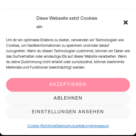
Diese Webseite setzt Cookies
ein
Um dir ein optimales Erlebnis zu bieten, verwenden wir Technologien wie
Cookies, um Geräteinformationen zu speichern und/oder darauf
zuzugreifen. Wenn du diesen Technologien zustimmst, können wir Daten wie
das Surfverhalten oder eindeutige IDs auf dieser Website verarbeiten. Wenn
du deine Zustimmung nicht erteilst oder zurückziehst, können bestimmte
Merkmale und Funktionen beeinträchtigt werden.
AKZEPTIEREN
Creation Willi Geller Deutschland GmbH
ABLEHNEN
Harkortstraße 2, 58339 Breckerfeld
EINSTELLUNGEN ANSEHEN
+49 (0)2338 801 900
office@creation-willigeller.de
Cookie-Richtlinie
Datenschutzerklärung
Impressum