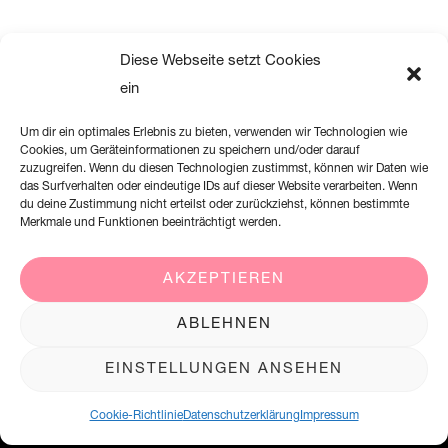
Diese Webseite setzt Cookies
ein
Um dir ein optimales Erlebnis zu bieten, verwenden wir Technologien wie
Cookies, um Geräteinformationen zu speichern und/oder darauf
zuzugreifen. Wenn du diesen Technologien zustimmst, können wir Daten wie
das Surfverhalten oder eindeutige IDs auf dieser Website verarbeiten. Wenn
du deine Zustimmung nicht erteilst oder zurückziehst, können bestimmte
Merkmale und Funktionen beeinträchtigt werden.
AKZEPTIEREN
Creation Willi Geller Deutschland GmbH
ABLEHNEN
Harkortstraße 2, 58339 Breckerfeld
EINSTELLUNGEN ANSEHEN
+49 (0)2338 801 900
office@creation-willigeller.de
Cookie-Richtlinie
Datenschutzerklärung
Impressum