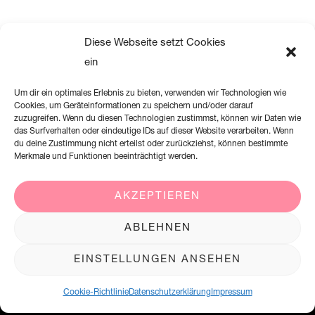
Diese Webseite setzt Cookies
ein
Um dir ein optimales Erlebnis zu bieten, verwenden wir Technologien wie
Cookies, um Geräteinformationen zu speichern und/oder darauf
zuzugreifen. Wenn du diesen Technologien zustimmst, können wir Daten wie
das Surfverhalten oder eindeutige IDs auf dieser Website verarbeiten. Wenn
du deine Zustimmung nicht erteilst oder zurückziehst, können bestimmte
Merkmale und Funktionen beeinträchtigt werden.
AKZEPTIEREN
Creation Willi Geller Deutschland GmbH
ABLEHNEN
Harkortstraße 2, 58339 Breckerfeld
EINSTELLUNGEN ANSEHEN
+49 (0)2338 801 900
office@creation-willigeller.de
Cookie-Richtlinie
Datenschutzerklärung
Impressum