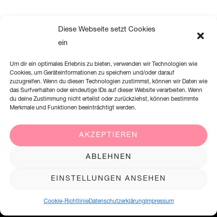
Diese Webseite setzt Cookies
ein
Um dir ein optimales Erlebnis zu bieten, verwenden wir Technologien wie
Cookies, um Geräteinformationen zu speichern und/oder darauf
zuzugreifen. Wenn du diesen Technologien zustimmst, können wir Daten wie
das Surfverhalten oder eindeutige IDs auf dieser Website verarbeiten. Wenn
du deine Zustimmung nicht erteilst oder zurückziehst, können bestimmte
Merkmale und Funktionen beeinträchtigt werden.
AKZEPTIEREN
Creation Willi Geller Deutschland GmbH
ABLEHNEN
Harkortstraße 2, 58339 Breckerfeld
EINSTELLUNGEN ANSEHEN
+49 (0)2338 801 900
office@creation-willigeller.de
Cookie-Richtlinie
Datenschutzerklärung
Impressum